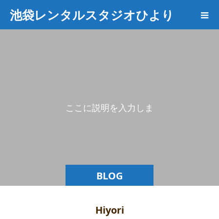
池袋レンタルスタジオひより
こ
こ
に
説
明
を
入
力
し
ま
す
BLOG
Hiyori